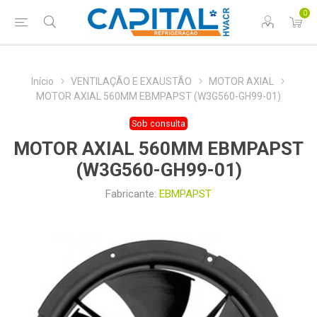
0
Início
VENTILAÇÃO E EXAUSTÃO
MOTOR AXIAL
MOTOR AXIAL 560MM EBMPAPST (W3G560-GH99-01)
Sob consulta
MOTOR AXIAL 560MM EBMPAPST
(W3G560-GH99-01)
Fabricante:
EBMPAPST