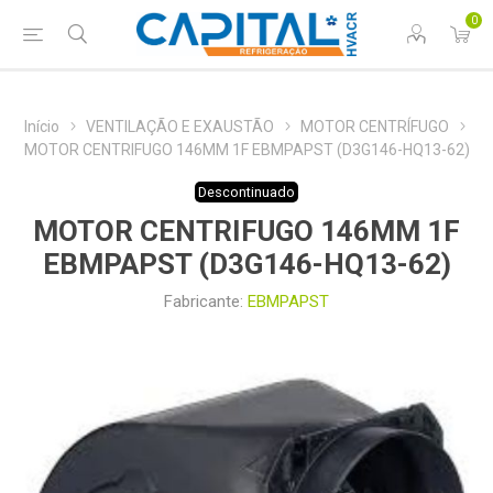
0
Início
VENTILAÇÃO E EXAUSTÃO
MOTOR CENTRÍFUGO
MOTOR CENTRIFUGO 146MM 1F EBMPAPST (D3G146-HQ13-62)
Descontinuado
MOTOR CENTRIFUGO 146MM 1F
EBMPAPST (D3G146-HQ13-62)
Fabricante:
EBMPAPST