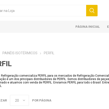
PÁGINA INICIAL
PAINÉIS ISOTÉRMICOS
PERFIL
FIL
l Refrigeração comercializa PERFIL para os mercados de Refrigeração Comercial, 
ação é um dos principais distribuidores de PERFIL. Somos distribuidores de peça
nado e atuamos com venda de PERFIL. Enviamos PERFIL para todo o Brasil. Entr
L.
IZAR
POR PÁGINA