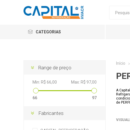
CATEGORIAS
Início
Range de preço
PER
Min:
R$ 66,00
Max:
R$ 97,00
A Capita
Refriger
66
97
condicio
de PERFI
Fabricantes
VISUAL