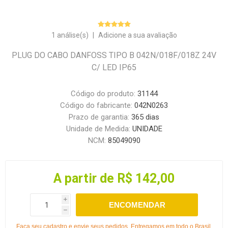
1 análise(s)
|
Adicione a sua avaliação
PLUG DO CABO DANFOSS TIPO B 042N/018F/018Z 24V
C/ LED IP65
Código do produto:
31144
Código do fabricante:
042N0263
Prazo de garantia:
365 dias
Unidade de Medida:
UNIDADE
NCM:
85049090
A partir de R$ 142,00
i
ENCOMENDAR
h
Faça seu cadastro e envie seus pedidos. Entregamos em todo o Brasil.