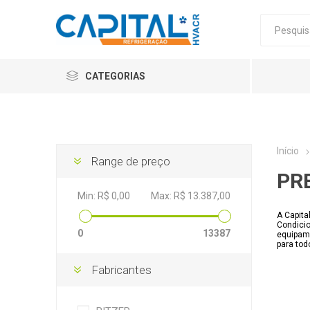
CATEGORIAS
Início
Range de preço
PR
Min:
R$ 0,00
Max:
R$ 13.387,00
A Capita
Condicio
0
13387
equipam
para tod
Fabricantes