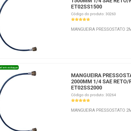
1500MM 1/4 SAE RETO
ET02SS1500
Código do produto: 30263
MANGUEIRA PRESSOSTATO 2M
RETO/RETO ECOTOOLS ET02S
el em estoque
MANGUEIRA PRESSOST
2000MM 1/4 SAE RETO
ET02SS2000
Código do produto: 30264
MANGUEIRA PRESSOSTATO 2M
RETO/RETO ECOTTOLS ET02S