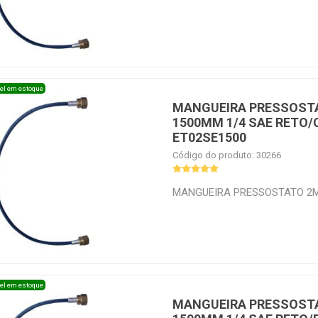
RETO/RETO ECOTOOLS ET02S
el em estoque
MANGUEIRA PRESSOST
1500MM 1/4 SAE RETO
ET02SE1500
Código do produto: 30266
MANGUEIRA PRESSOSTATO 2M
RETO/CURVO ECOTOOLS ET02
el em estoque
MANGUEIRA PRESSOST