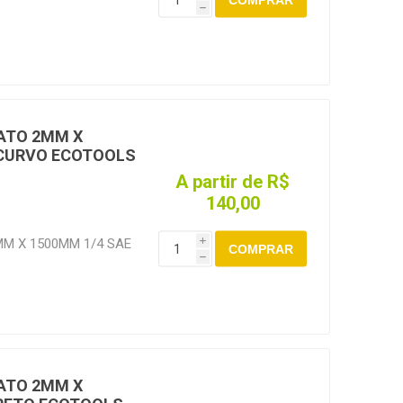
h
S1000
ATO 2MM X
/CURVO ECOTOOLS
A partir de R$
140,00
M X 1500MM 1/4 SAE
i
COMPRAR
h
SE1500
ATO 2MM X