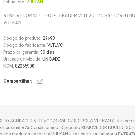
Fabricante:
VULKAN
REMOVEDOR NUCLEO SCHRADER VLTLVC 1/4 SAE C/REG.B
VULKAN
Código do produto:
29693
Código do fabricante:
VLTLVC
Prazo de garantia:
90 dias
Unidade de Medida:
UNIDADE
NCM:
82055900
Compartilhar:
EO SCHRADER VLTLVC 1/4 SAE C/REG.BOLA VULKAN é utilizado n
ão Industrial e Ar Condicionado. O produto REMOVEDOR NUCLEO S
 dos produtos da marca VULKAN e faz parte da categoria EXTRA