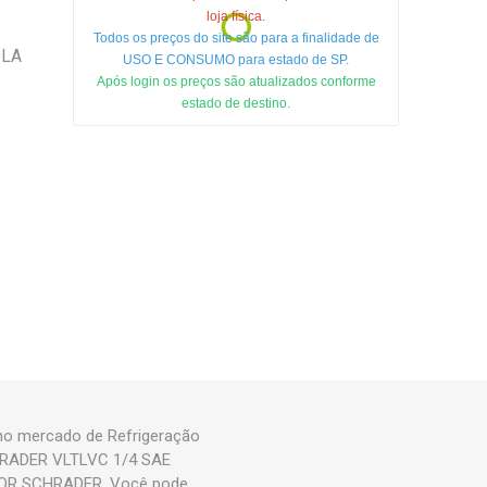
loja física.
Todos os preços do site são para a finalidade de
OLA
USO E CONSUMO para estado de SP.
Após login os preços são atualizados conforme
estado de destino.
o mercado de Refrigeração
CHRADER VLTLVC 1/4 SAE
TOR SCHRADER. Você pode