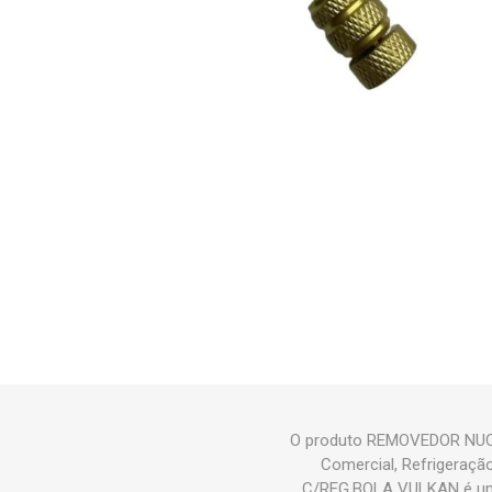
O produto REMOVEDOR NUCL
Comercial, Refrigeraç
C/REG.BOLA VULKAN é um