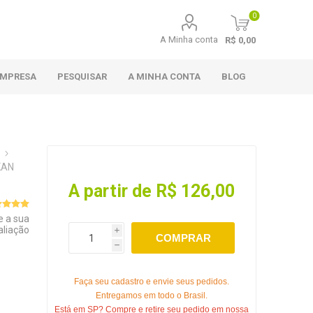
0
A Minha conta
R$ 0,00
EMPRESA
PESQUISAR
A MINHA CONTA
BLOG
KAN
A partir de R$ 126,00
e a sua
aliação
i
COMPRAR
h
Faça seu cadastro e envie seus pedidos.
Entregamos em todo o Brasil.
Está em SP? Compre e retire seu pedido em nossa