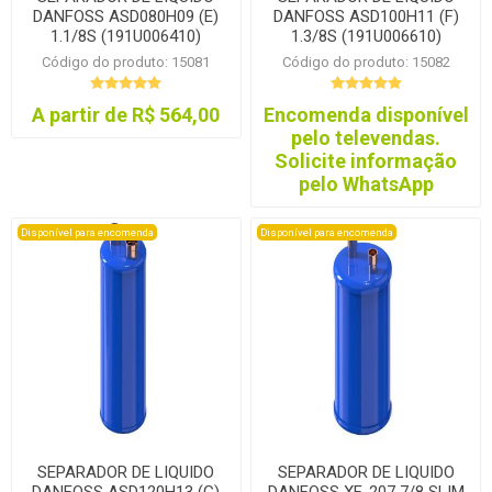
DANFOSS ASD080H09 (E)
DANFOSS ASD100H11 (F)
1.1/8S (191U006410)
1.3/8S (191U006610)
Código do produto: 15081
Código do produto: 15082
A partir de R$ 564,00
Encomenda disponível
pelo televendas.
Solicite informação
pelo WhatsApp
Disponível para encomenda
Disponível para encomenda
SEPARADOR DE LIQUIDO
SEPARADOR DE LIQUIDO