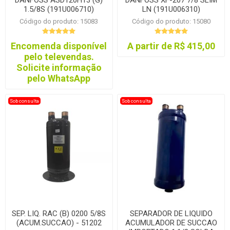
DANFOSS ASD120H13 (G)
DANFOSS XF-207 7/8 SLIM
1.5/8S (191U006710)
LN (191U006310)
Código do produto: 15083
Código do produto: 15080
Encomenda disponível
A partir de R$ 415,00
pelo televendas.
Solicite informação
pelo WhatsApp
Sob consulta
Sob consulta
SEP. LIQ. RAC (B) 0200 5/8S
SEPARADOR DE LIQUIDO
(ACUM.SUCCAO) - 51202
ACUMULADOR DE SUCCAO