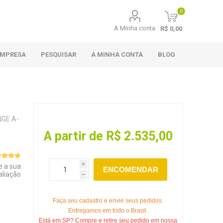
0
A Minha conta
R$ 0,00
EMPRESA
PESQUISAR
A MINHA CONTA
BLOG
GE A-
A partir de R$ 2.535,00
e a sua
i
ENCOMENDAR
aliação
h
Faça seu cadastro e envie seus pedidos.
Entregamos em todo o Brasil.
Está em SP? Compre e retire seu pedido em nossa