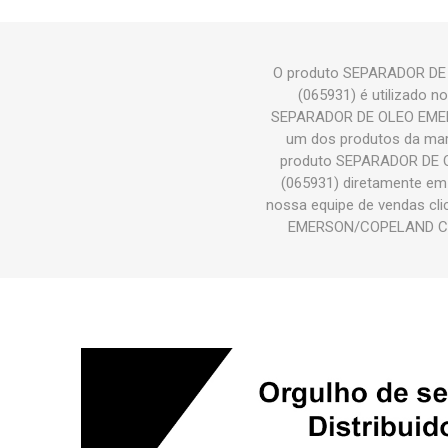
O produto SEPARADOR D
(065931) é utilizado n
SEPARADOR DE OLEO EMER
um dos produtos da mar
produto SEPARADOR DE
(065931) diretamente em 
nossa equipe de vendas cl
EMERSON/COPELAND CEN