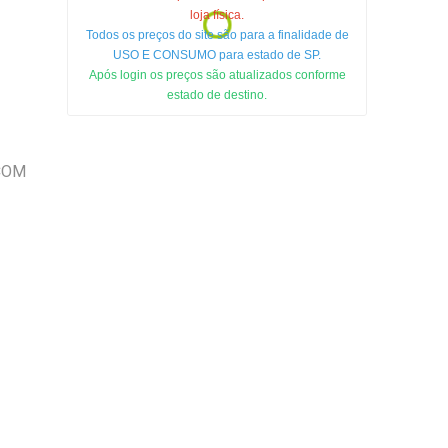
loja física.
Todos os preços do site são para a finalidade de
USO E CONSUMO para estado de SP.
Após login os preços são atualizados conforme
estado de destino.
COM