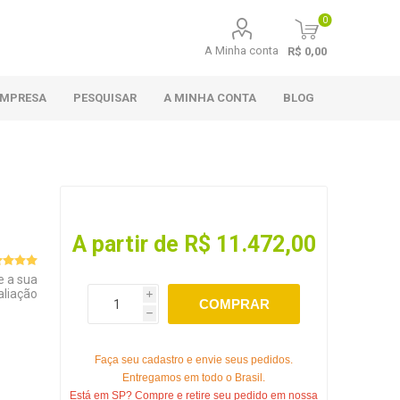
0
A Minha conta
R$ 0,00
EMPRESA
PESQUISAR
A MINHA CONTA
BLOG
A partir de R$ 11.472,00
e a sua
aliação
i
COMPRAR
h
Faça seu cadastro e envie seus pedidos.
Entregamos em todo o Brasil.
Está em SP? Compre e retire seu pedido em nossa