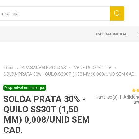
PÁGINA INICIAL
Início
BRASAGEM E SOLDAS
VARETA DE SOLDA
SOLDA PRATA 30% - QUILO SS30T (1,50 MM) 0,008/UNID SEM CAD.
Disponível em estoque
SOLDA PRATA 30% -
1 análise(s)
|
Adicion
av
QUILO SS30T (1,50
MM) 0,008/UNID SEM
CAD.