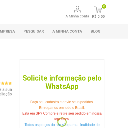
0
A Minha conta
R$ 0,00
EMPRESA
PESQUISAR
A MINHA CONTA
BLOG
Solicite informação pelo
WhatsApp
e a sua
aliação
Faça seu cadastro e envie seus pedidos.
Entregamos em todo o Brasil.
Está em SP? Compre e retire seu pedido em nossa
loja física.
Todos os preços do site são para a finalidade de