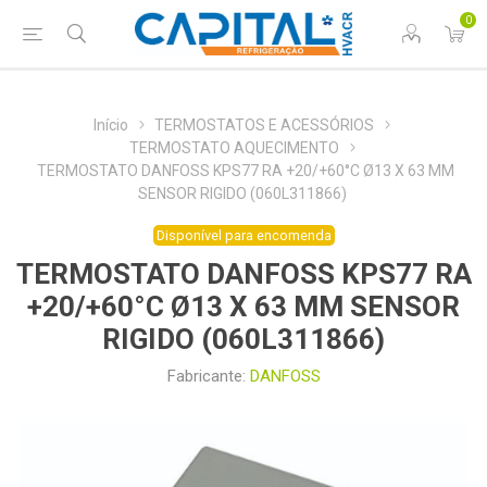
0
Início
TERMOSTATOS E ACESSÓRIOS
TERMOSTATO AQUECIMENTO
TERMOSTATO DANFOSS KPS77 RA +20/+60°C Ø13 X 63 MM
SENSOR RIGIDO (060L311866)
Disponível para encomenda
TERMOSTATO DANFOSS KPS77 RA
+20/+60°C Ø13 X 63 MM SENSOR
RIGIDO (060L311866)
Fabricante:
DANFOSS