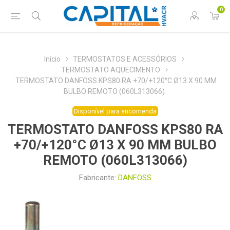
0
Início
TERMOSTATOS E ACESSÓRIOS
TERMOSTATO AQUECIMENTO
TERMOSTATO DANFOSS KPS80 RA +70/+120°C Ø13 X 90 MM
BULBO REMOTO (060L313066)
Disponível para encomenda
TERMOSTATO DANFOSS KPS80 RA
+70/+120°C Ø13 X 90 MM BULBO
REMOTO (060L313066)
Fabricante:
DANFOSS