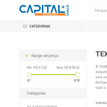
CATEGORIAS
TE
Range de preço
A TEXA
Min:
R$ 47,00
Max:
R$ 878,00
Industr
está e
47
878
Refrig
todo o 
Categorias
VISUAL