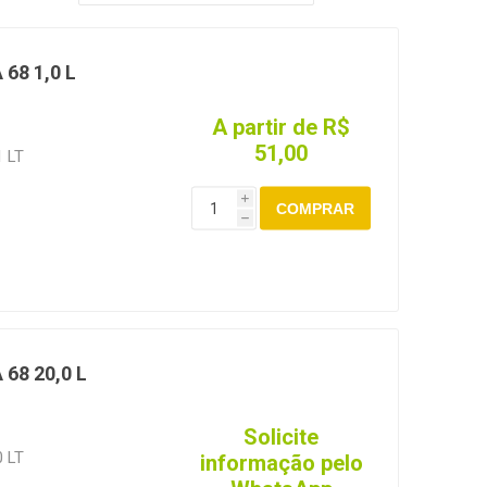
68 1,0 L
A partir de R$
51,00
 LT
i
COMPRAR
h
68 20,0 L
Solicite
 LT
informação pelo