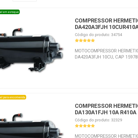
el em estoque
COMPRESSOR HERMETI
DA420A3FJH 10CUR410
Código do produto: 34754
MOTOCOMPRESSOR HERMETIC
DA420A3FJH 10CU, CAP 15978
EVAP 0C TEMP CONDEN 25C 8
el para encomenda
COMPRESSOR HERMETI
DA130A1FJH 10A R410A
Código do produto: 32329
MOTOCOMPRESSOR HERMETIC