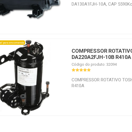
DA130A1FJH-10A, CAP 5590Kc
EVAP 0C TEMP CONDEN 25C 9
el para encomenda
COMPRESSOR ROTATIV
DA220A2FJH-10B R410A
Código do produto: 32094
COMPRESSOR ROTATIVO TOSH
R410A