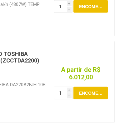
al/h (4807W) TEMP
i
ENCOMENDAR
0RPS R410A
h
O TOSHIBA
 (ZCCTDA2200)
A partir de R$
6.012,00
IBA DA220A2FJH 10B
i
ENCOMENDAR
h