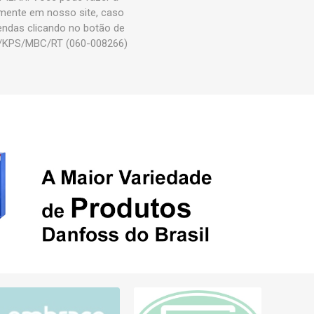
ente em nosso site, caso
vendas clicando no botão de
/KPS/MBC/RT (060-008266)