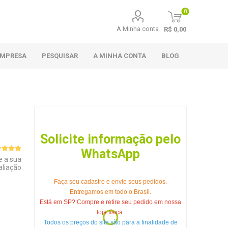
0
A Minha conta
R$ 0,00
EMPRESA
PESQUISAR
A MINHA CONTA
BLOG
Solicite informação pelo
WhatsApp
e a sua
aliação
Faça seu cadastro e envie seus pedidos.
Entregamos em todo o Brasil.
Está em SP? Compre e retire seu pedido em nossa
loja física.
Todos os preços do site são para a finalidade de