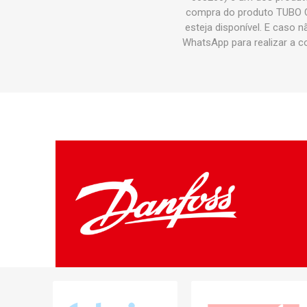
compra do produto TUBO 
esteja disponível. E caso 
WhatsApp para realizar 