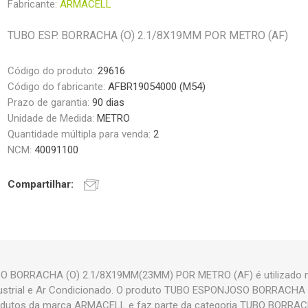
Fabricante:
ARMACELL
TUBO ESP. BORRACHA (O) 2.1/8X19MM POR METRO (AF)
Código do produto:
29616
Código do fabricante:
AFBR19054000 (M54)
Prazo de garantia:
90 dias
Unidade de Medida:
METRO
Quantidade múltipla para venda:
2
NCM:
40091100
Compartilhar:
 BORRACHA (O) 2.1/8X19MM(23MM) POR METRO (AF) é utilizado n
ndustrial e Ar Condicionado. O produto TUBO ESPONJOSO BORRACH
odutos da marca ARMACELL e faz parte da categoria TUBO BORR