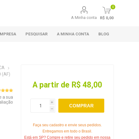
0
A Minha conta
R$ 0,00
EMPRESA
PESQUISAR
A MINHA CONTA
BLOG
CA
 (AF)
A partir de R$ 48,00
e a sua
aliação
i
COMPRAR
h
Faça seu cadastro e envie seus pedidos.
Entregamos em todo o Brasil.
Está em SP? Compre e retire seu pedido em nossa