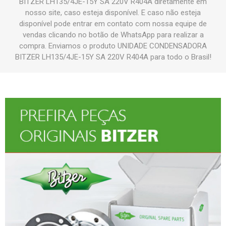
BITZER LH135/4JE-15Y SA 220V R404A diretamente em
nosso site, caso esteja disponível. E caso não esteja
disponível pode entrar em contato com nossa equipe de
vendas clicando no botão de WhatsApp para realizar a
compra. Enviamos o produto UNIDADE CONDENSADORA
BITZER LH135/4JE-15Y SA 220V R404A para todo o Brasil!