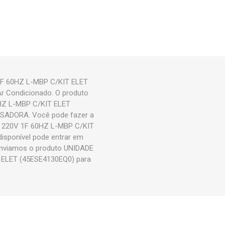
F 60HZ L-MBP C/KIT ELET
Ar Condicionado. O produto
Z L-MBP C/KIT ELET
NSADORA. Você pode fazer a
220V 1F 60HZ L-MBP C/KIT
disponível pode entrar em
 Enviamos o produto UNIDADE
ELET (45ESE4130EQ0) para