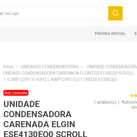
PÁGINA INICIAL
Início
UNIDADES CONDENSADORAS
UNIDADE CONDENSADOR
UNIDADE CONDENSADORA CARENADA ELGIN ESE4130EQ0 SCROLL
1.1/3HP 220V 1F 60HZ L-MBP C/KIT ELET (45ESE4130EQ0)
Sob consulta
UNIDADE
1 análise(s)
|
Adicion
av
CONDENSADORA
CARENADA ELGIN
ESE4130EQ0 SCROLL