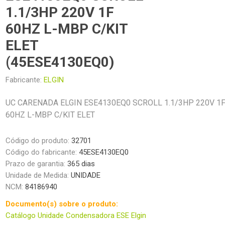
1.1/3HP 220V 1F
60HZ L-MBP C/KIT
ELET
(45ESE4130EQ0)
Fabricante:
ELGIN
UC CARENADA ELGIN ESE4130EQ0 SCROLL 1.1/3HP 220V 1
60HZ L-MBP C/KIT ELET
Código do produto:
32701
Código do fabricante:
45ESE4130EQ0
Prazo de garantia:
365 dias
Unidade de Medida:
UNIDADE
NCM:
84186940
Documento(s) sobre o produto:
Catálogo Unidade Condensadora ESE Elgin