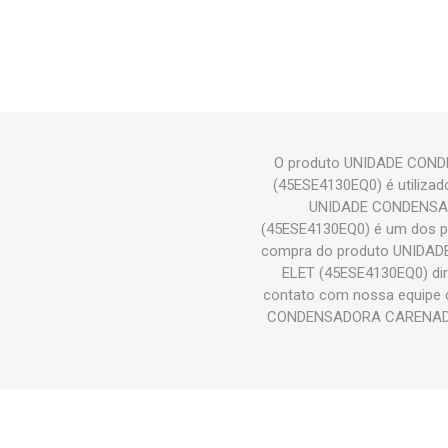
O produto UNIDADE COND
(45ESE4130EQ0) é utilizad
UNIDADE CONDENSAD
(45ESE4130EQ0) é um dos p
compra do produto UNIDA
ELET (45ESE4130EQ0) dire
contato com nossa equipe d
CONDENSADORA CARENADA E