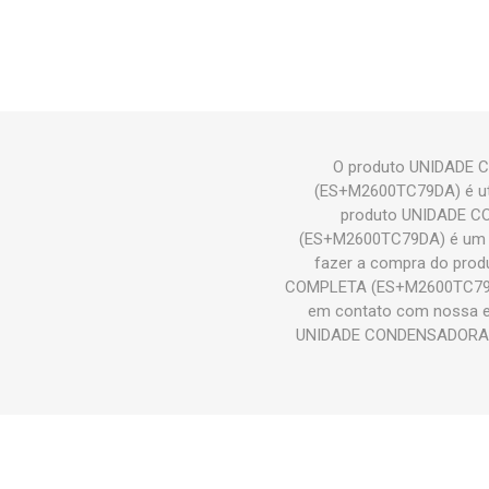
O produto UNIDADE
(ES+M2600TC79DA) é util
produto UNIDADE 
(ES+M2600TC79DA) é um d
fazer a compra do pr
COMPLETA (ES+M2600TC79DA) 
em contato com nossa eq
UNIDADE CONDENSADORA 