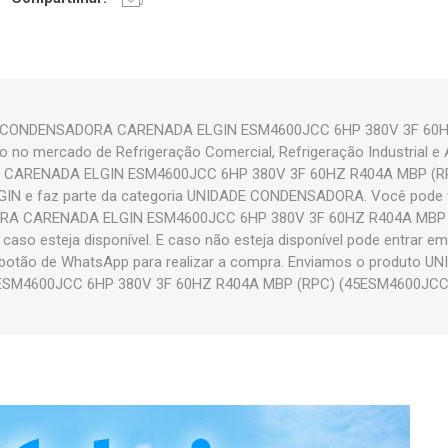
E CONDENSADORA CARENADA ELGIN ESM4600JCC 6HP 380V 3F 60H
o no mercado de Refrigeração Comercial, Refrigeração Industrial e 
CARENADA ELGIN ESM4600JCC 6HP 380V 3F 60HZ R404A MBP (RP
GIN e faz parte da categoria UNIDADE CONDENSADORA. Você pode 
A CARENADA ELGIN ESM4600JCC 6HP 380V 3F 60HZ R404A MBP 
 caso esteja disponível. E caso não esteja disponível pode entrar 
o botão de WhatsApp para realizar a compra. Enviamos o produto
M4600JCC 6HP 380V 3F 60HZ R404A MBP (RPC) (45ESM4600JCC) p