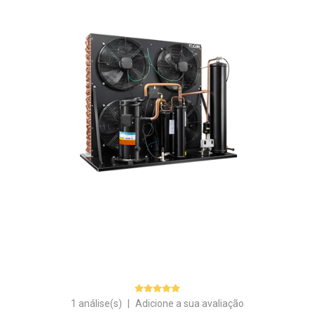
1 análise(s)
|
Adicione a sua avaliação