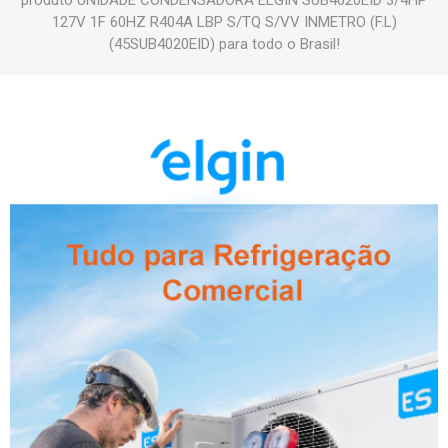
produto UNIDADE CONDENSADORA ELGIN SUB4020EID 3/4HP
127V 1F 60HZ R404A LBP S/TQ S/VV INMETRO (F.L)
(45SUB4020EID) para todo o Brasil!