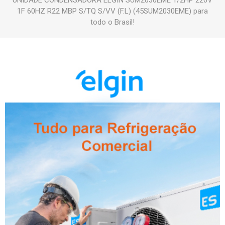
UNIDADE CONDENSADORA ELGIN SUM2030EME 1/2HP 220V
1F 60HZ R22 MBP S/TQ S/VV (F.L) (45SUM2030EME) para
todo o Brasil!