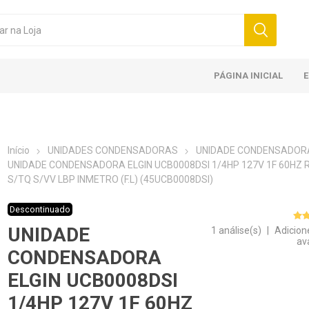
PÁGINA INICIAL
Início
UNIDADES CONDENSADORAS
UNIDADE CONDENSADOR
UNIDADE CONDENSADORA ELGIN UCB0008DSI 1/4HP 127V 1F 60HZ 
S/TQ S/VV LBP INMETRO (F.L) (45UCB0008DSI)
Descontinuado
UNIDADE
1 análise(s)
|
Adicion
av
CONDENSADORA
ELGIN UCB0008DSI
1/4HP 127V 1F 60HZ