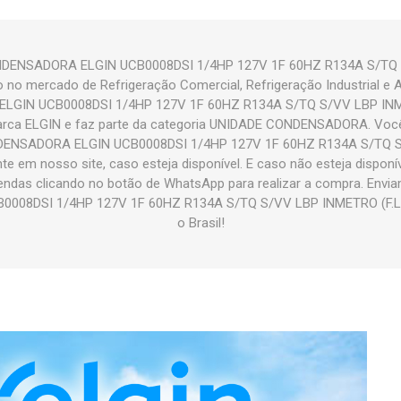
NDENSADORA ELGIN UCB0008DSI 1/4HP 127V 1F 60HZ R134A S/TQ S
o no mercado de Refrigeração Comercial, Refrigeração Industrial e 
GIN UCB0008DSI 1/4HP 127V 1F 60HZ R134A S/TQ S/VV LBP INME
arca ELGIN e faz parte da categoria UNIDADE CONDENSADORA. Você
ENSADORA ELGIN UCB0008DSI 1/4HP 127V 1F 60HZ R134A S/TQ S
e em nosso site, caso esteja disponível. E caso não esteja disponí
ndas clicando no botão de WhatsApp para realizar a compra. Env
08DSI 1/4HP 127V 1F 60HZ R134A S/TQ S/VV LBP INMETRO (F.L)
o Brasil!