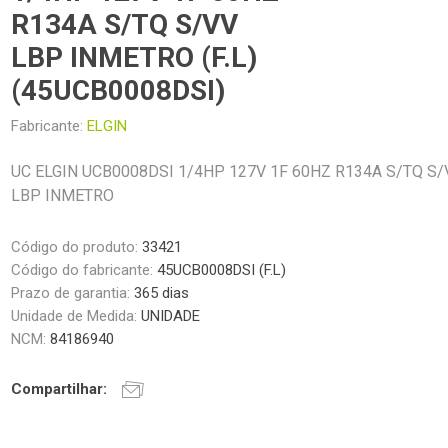
R134A S/TQ S/VV
LBP INMETRO (F.L)
(45UCB0008DSI)
Fabricante:
ELGIN
UC ELGIN UCB0008DSI 1/4HP 127V 1F 60HZ R134A S/TQ S/
LBP INMETRO
Código do produto:
33421
Código do fabricante:
45UCB0008DSI (F.L)
Prazo de garantia:
365 dias
Unidade de Medida:
UNIDADE
NCM:
84186940
Compartilhar: