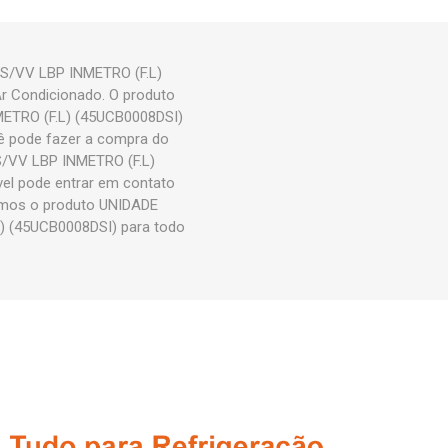
/VV LBP INMETRO (F.L)
Ar Condicionado. O produto
TRO (F.L) (45UCB0008DSI)
 pode fazer a compra do
/VV LBP INMETRO (F.L)
vel pode entrar em contato
iamos o produto UNIDADE
 (45UCB0008DSI) para todo