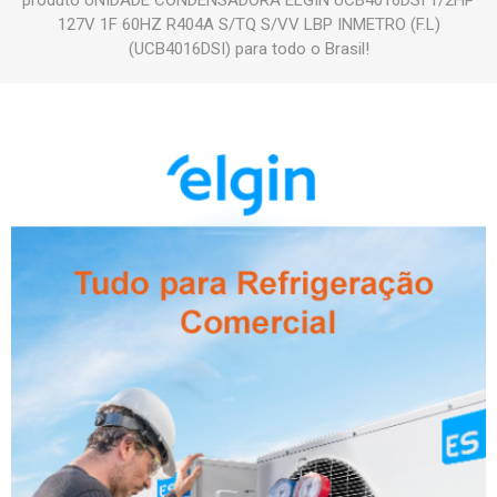
produto UNIDADE CONDENSADORA ELGIN UCB4016DSI 1/2HP
127V 1F 60HZ R404A S/TQ S/VV LBP INMETRO (F.L)
(UCB4016DSI) para todo o Brasil!