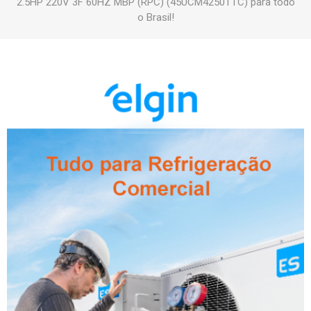
2.5HP 220V 3F 60HZ MBP (RPC) (45UCM4250TTC) para todo
o Brasil!