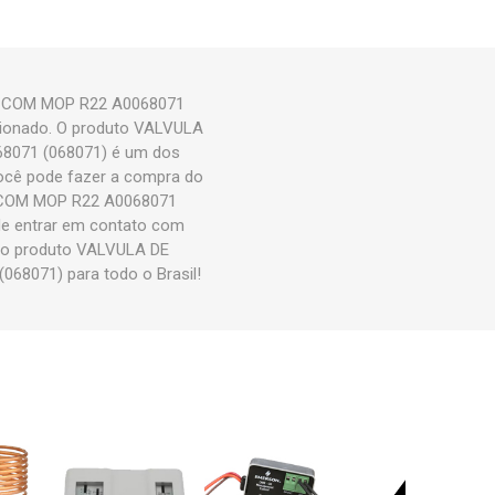
A COM MOP R22 A0068071
icionado. O produto VALVULA
8071 (068071) é um dos
cê pode fazer a compra do
 COM MOP R22 A0068071
ode entrar em contato com
s o produto VALVULA DE
8071) para todo o Brasil!