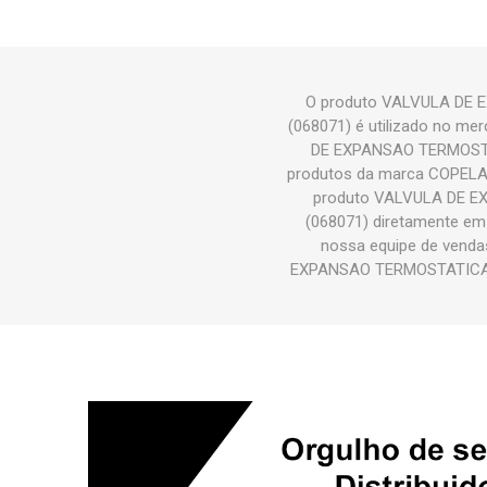
O produto VALVULA DE 
(068071) é utilizado no me
DE EXPANSAO TERMOSTAT
produtos da marca COPELA
produto VALVULA DE E
(068071) diretamente em 
nossa equipe de venda
EXPANSAO TERMOSTATICA 26