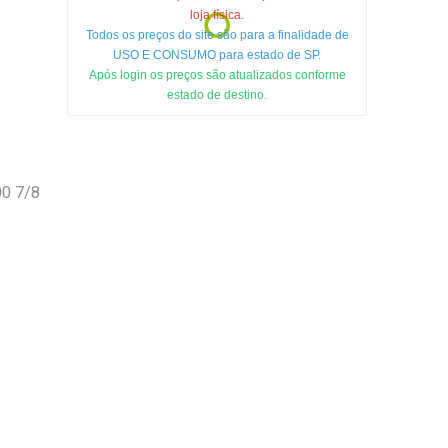
loja física.
Todos os preços do site são para a finalidade de
USO E CONSUMO para estado de SP.
Após login os preços são atualizados conforme
estado de destino.
0 7/8