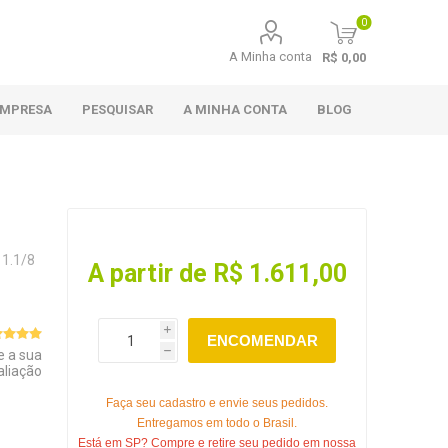
0
A Minha conta
R$ 0,00
EMPRESA
PESQUISAR
A MINHA CONTA
BLOG
1.1/8
A partir de R$ 1.611,00
i
ENCOMENDAR
e a sua
h
aliação
Faça seu cadastro e envie seus pedidos.
Entregamos em todo o Brasil.
Está em SP? Compre e retire seu pedido em nossa