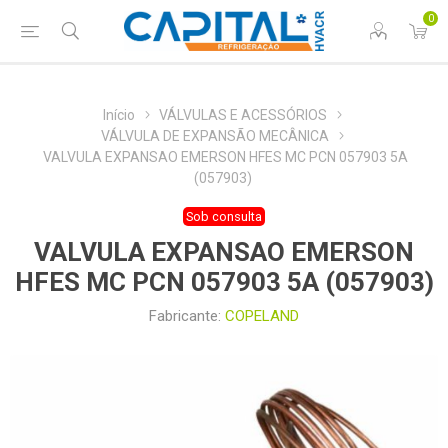
0
Início
VÁLVULAS E ACESSÓRIOS
VÁLVULA DE EXPANSÃO MECÂNICA
VALVULA EXPANSAO EMERSON HFES MC PCN 057903 5A
(057903)
Sob consulta
VALVULA EXPANSAO EMERSON
HFES MC PCN 057903 5A (057903)
Fabricante:
COPELAND