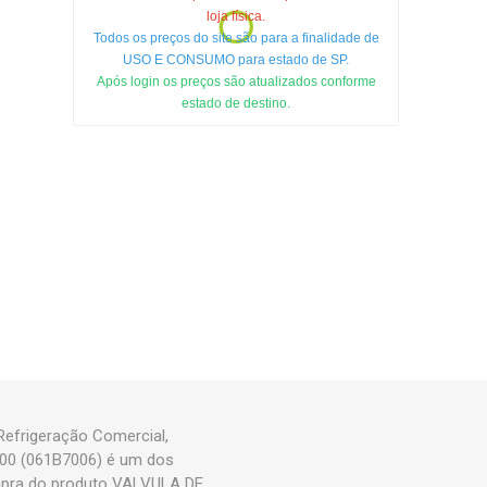
loja física.
Todos os preços do site são para a finalidade de
USO E CONSUMO para estado de SP.
Após login os preços são atualizados conforme
estado de destino.
efrigeração Comercial,
000 (061B7006) é um dos
mpra do produto VALVULA DE