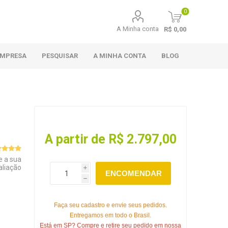
0
A Minha conta
R$ 0,00
EMPRESA
PESQUISAR
A MINHA CONTA
BLOG
A partir de R$ 2.797,00
e a sua
aliação
i
ENCOMENDAR
h
Faça seu cadastro e envie seus pedidos.
Entregamos em todo o Brasil.
Está em SP? Compre e retire seu pedido em nossa