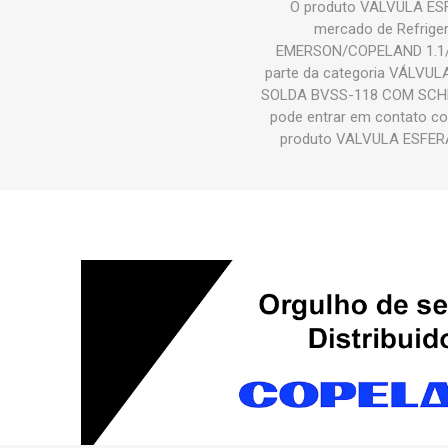
O produto VALVULA ES
mercado de Refriger
EMERSON/COPELAND 1.1/
parte da categoria VÁLVU
SOLDA BVSS-118 COM SCHRADE
pode entrar em contato co
produto VALVULA ESFER