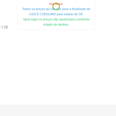
loja física.
Todos os preços do site são para a finalidade de
USO E CONSUMO para estado de SP.
Após login os preços são atualizados conforme
estado de destino.
-118