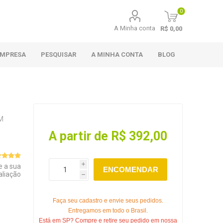
0
A Minha conta
R$ 0,00
EMPRESA
PESQUISAR
A MINHA CONTA
BLOG
M
A partir de R$ 392,00
e a sua
i
ENCOMENDAR
aliação
h
Faça seu cadastro e envie seus pedidos.
Entregamos em todo o Brasil.
Está em SP? Compre e retire seu pedido em nossa