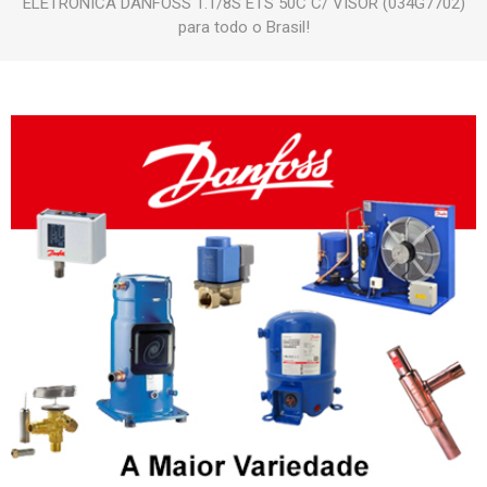
ELETRONICA DANFOSS 1.1/8S ETS 50C C/ VISOR (034G7702)
para todo o Brasil!