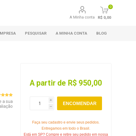
0
A Minha conta
R$ 0,00
EMPRESA
PESQUISAR
A MINHA CONTA
BLOG
A partir de R$ 950,00
e a sua
i
ENCOMENDAR
aliação
h
Faça seu cadastro e envie seus pedidos.
Entregamos em todo o Brasil.
Está em SP? Compre e retire seu pedido em nossa