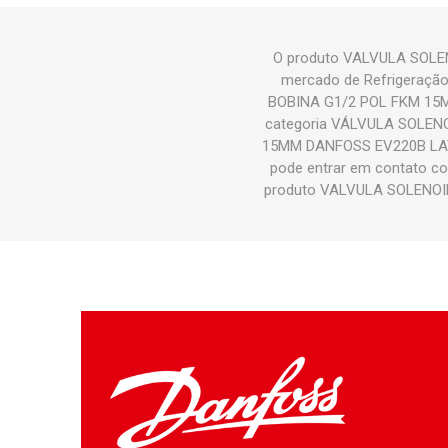
O produto VALVULA SOLEN
mercado de Refrigeração
BOBINA G1/2 POL FKM 15M
categoria VÁLVULA SOLENO
15MM DANFOSS EV220B LATAO 
pode entrar em contato co
produto VALVULA SOLENOID