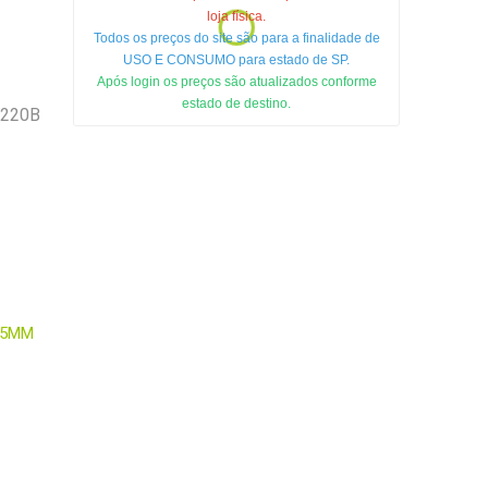
loja física.
Todos os preços do site são para a finalidade de
USO E CONSUMO para estado de SP.
Após login os preços são atualizados conforme
estado de destino.
V220B
15MM