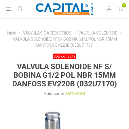
0
Início
VÁLVULAS E ACESSÓRIOS
VÁLVULA SOLENOIDE
VALVULA SOLENOIDE NF S/ BOBINA G1/2 POL NBR 15MM
DANFOSS EV220B (032U7170)
Sob consulta
VALVULA SOLENOIDE NF S/
BOBINA G1/2 POL NBR 15MM
DANFOSS EV220B (032U7170)
Fabricante:
DANFOSS