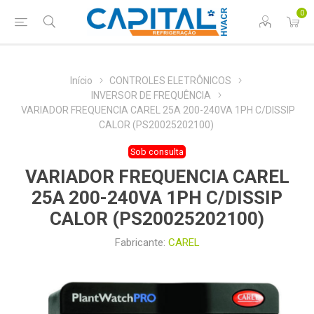
0
Início
CONTROLES ELETRÔNICOS
INVERSOR DE FREQUÊNCIA
VARIADOR FREQUENCIA CAREL 25A 200-240VA 1PH C/DISSIP
CALOR (PS20025202100)
Sob consulta
VARIADOR FREQUENCIA CAREL
25A 200-240VA 1PH C/DISSIP
CALOR (PS20025202100)
Fabricante:
CAREL