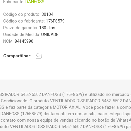
Fabricante:
DANFOSS
Código do produto:
30104
Código do fabricante:
176F8579
Prazo de garantia:
180 dias
Unidade de Medida:
UNIDADE
NCM:
84145990
Compartilhar:
SIPADOR 5452-5502 DANFOSS (176F8579) é utilizado no mercado d
 Ar Condicionado. O produto VENTILADOR DISSIPADOR 5452-5502 D
S e faz parte da categoria MOTOR AXIAL. Você pode fazer a com
ANFOSS (176F8579) diretamente em nosso site, caso esteja dispon
m contato com nossa equipe de vendas clicando no botão de WhatsAp
duto VENTILADOR DISSIPADOR 5452-5502 DANFOSS (176F8579) para