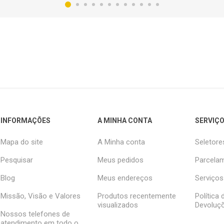
INFORMAÇÕES
A MINHA CONTA
SERVIÇO
Mapa do site
A Minha conta
Seletore
Pesquisar
Meus pedidos
Parcelam
Blog
Meus endereços
Serviços
Missão, Visão e Valores
Produtos recentemente
Política
visualizados
Devoluç
Nossos telefones de
atendimento em todo o