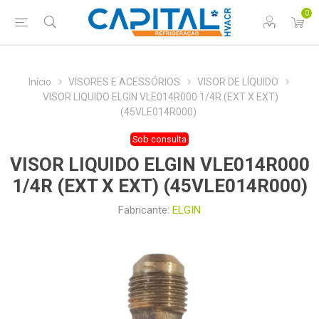
0
Início
VISORES E ACESSÓRIOS
VISOR DE LÍQUIDO
VISOR LIQUIDO ELGIN VLE014R000 1/4R (EXT X EXT)
(45VLE014R000)
Sob consulta
VISOR LIQUIDO ELGIN VLE014R000
1/4R (EXT X EXT) (45VLE014R000)
Fabricante:
ELGIN